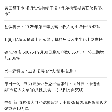
美国货币市;场流动性持续干涸！华尔街预期美联储将“救
市”
创识科技：20:25年第三季度营业收入同比增长65.42%
1.{8}8亿资金抢筹山河智能，机构狂买蓝丰生化丨龙虎榜
锦.江酒店(600754)9月30日股东户数6.35万户，较上期增
加2.86%
兴—森科技：业务拓展按计划稳步推进中
每日一词 | 申,万宏源证券总经理张剑：面对行业推进金
融“五篇大文章”的共性挑战，将从四方面突破
中创;新,航独供大电池硬核赋能，小鹏X9超级增程版预售火
爆或破10万单