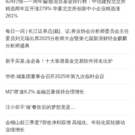
924行情—一周年偏!股混合基金排行榜：中信建投北交所
精选两年定开涨279% 华夏北交所创新中小企业精选涨
261%
每日一词 | 长江证券总{裁}、证;券业协会分析师委员会主任
委员刘元瑞出席2025分析师大会暨第七届新浪财经金麒麟
分析师盛典
新手买基,金必备！十大靠谱基金交易软件排名出炉
华侨.城集团董事会召开2025年第九次临时会议
M2‘增’速8.2% 金融总量保持合理增长
汪小菲不‘做’餐饮后的梦想竟是…
会稽山前三季度?营收净利双增 高端化、年轻化双轮驱动
业绩增长