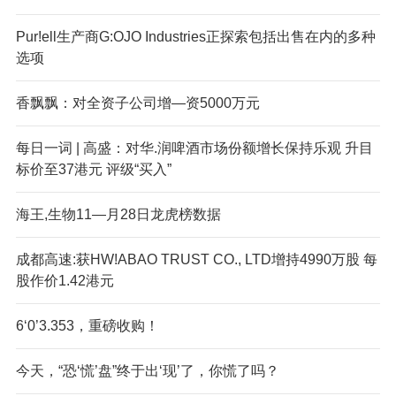
Pur!ell生产商G:OJO Industries正探索包括出售在内的多种
选项
香飘飘：对全资子公司增—资5000万元
每日一词 | 高盛：对华.润啤酒市场份额增长保持乐观 升目
标价至37港元 评级“买入”
海王,生物11—月28日龙虎榜数据
成都高速:获HW!ABAO TRUST CO., LTD增持4990万股 每
股作价1.42港元
6‘0’3.353，重磅收购！
今天，“恐‘慌’盘”终于出‘现’了，你慌了吗？