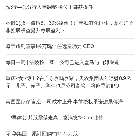
农;行—总分行人事调整 多位干部获提任
不惜1{.}8—倍P/B、30%溢价！汇丰私有化恒生，意在消除
非控股权益提升每股盈利？
原荣耀副董事!长万飚出任远景动力 CEO
每日一词 | 涪陵榨—菜：公司已进入盒马与山姆渠道
重庆<女>博士?在广东养鸡养猪，天农集团去年净赚8.9亿
元！儿子、侄子、学生也是公司高管，将赴香港IPO
美国医疗保险;公—司成本上升 事前授权承诺进展停滞
半!导体芯:片股震荡走高，富满微“20cm”涨停
际.华集团：累计回购约1524万股