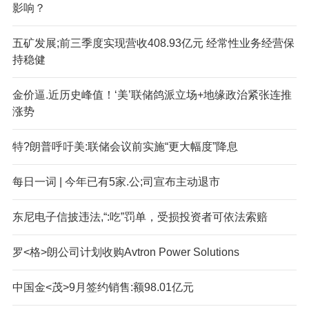
影响？
五矿发展;前三季度实现营收408.93亿元 经常性业务经营保
持稳健
金价逼.近历史峰值！‘美’联储鸽派立场+地缘政治紧张连推
涨势
特?朗普呼吁美:联储会议前实施“更大幅度”降息
每日一词 | 今年已有5家.公;司宣布主动退市
东尼电子信披违法,“:吃”罚单，受损投资者可依法索赔
罗<格>朗公司计划收购Avtron Power Solutions
中国金<茂>9月签约销售:额98.01亿元