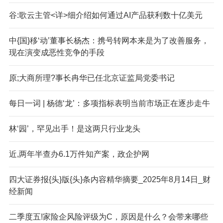
谷:歌云主管<详>细介绍如何通过AI产品获利数十亿美元
中{国}移‘动’董事长杨杰：携号转网本来是为了改善服务，
现在演变成恶性竞争的手段
原;大商所理?事长冉华已任北京证监局党委书记
每日一词 | 杨德‘龙’：多项指标表明当前市场正在逐步走牛
林‘园’，罕见出手！是这两只行业龙头
近,两年半查办6.1万件知产案，政企护网
四大证券报{头}版{头}条内容精华摘要_2025年8月14日_财
经新闻
二季度五!家险企风险评级为C，原因是什么？会带来哪些