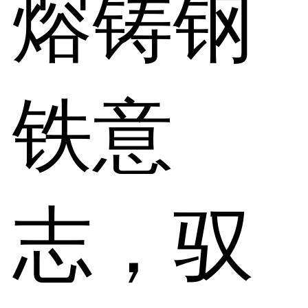
熔铸钢
铁意
志，驭