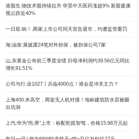
港股生.物技术股持续拉升 华昊中天医药涨超9% 新股拨康
视云跌近40%
一日双.响！.两家上市公司同天宣告退市，均遭监管重罚
海;油发:展披露24笔对外担保，被担保公司7家
山,东黄金公布前三季度业绩 归母净利润约39.56亿元同比
增长91.51%
公司与行.业1027丨兵临4000点！谁会是冲关主力？
上海400.米高空，两架无人机对撞！地标建筑防水层被砸
出坑洞
上汽:华为“尚;界”上市：标配乾崑智驾，价格15.98万元起
每日一词 | 华为66W快充线天<猫>百亿补贴仅27元