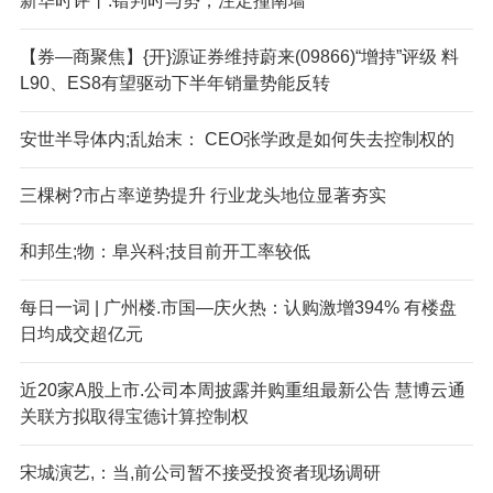
新华时评丨.错判时与势，注定撞南墙
【券—商聚焦】{开}源证券维持蔚来(09866)“增持”评级 料
L90、ES8有望驱动下半年销量势能反转
安世半导体内;乱始末： CEO张学政是如何失去控制权的
三棵树?市占率逆势提升 行业龙头地位显著夯实
和邦生;物：阜兴科;技目前开工率较低
每日一词 | 广州楼.市国—庆火热：认购激增394% 有楼盘
日均成交超亿元
近20家A股上市.公司本周披露并购重组最新公告 慧博云通
关联方拟取得宝德计算控制权
宋城演艺,：当,前公司暂不接受投资者现场调研