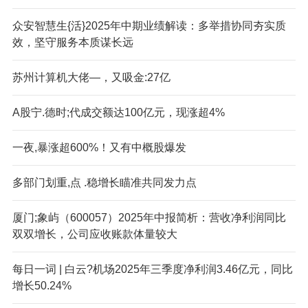
众安智慧生{活}2025年中期业绩解读：多举措协同夯实质
效，坚守服务本质谋长远
苏州计算机大佬—，又吸金:27亿
A股宁.德时;代成交额达100亿元，现涨超4%
一夜,暴涨超600%！又有中概股爆发
多部门划重,点 .稳增长瞄准共同发力点
厦门;象屿（600057）2025年中报简析：营收净利润同比
双双增长，公司应收账款体量较大
每日一词 | 白云?机场2025年三季度净利润3.46亿元，同比
增长50.24%