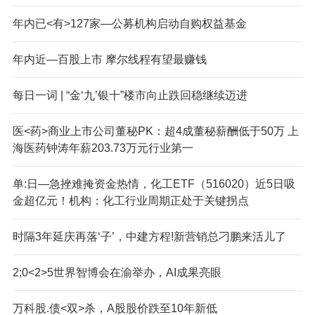
年内已<有>127家—公募机构启动自购权益基金
年内近—百股上市 摩尔线程有望最赚钱
每日一词 | “金‘九’银十”楼市向止跌回稳继续迈进
医<药>商业上市公司董秘PK：超4成董秘薪酬低于50万 上
海医药钟涛年薪203.73万元行业第一
单:日—急挫难掩资金热情，化工ETF（516020）近5日吸
金超亿元！机构：化工行业周期正处于关键拐点
时隔3年延庆再落‘子’，中建方程!新营销总刁鹏来活儿了
2;0<2>5世界智博会在渝举办，AI成果亮眼
万科股.债<双>杀，A股股价跌至10年新低