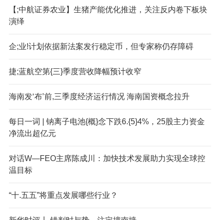
【;中航证券农业】生猪产能优化推进，关注反内卷下板块
演绎
企;业!计划依据新法案发行稳定币，但专家称仍存障碍
捷;蓝航空第{三}季度营收降幅预计收窄
海南发‘布’前,三季度经济运行情况 海南国资概念拉升
每日一词 | 钠离子电池{概}念下跌6.{5}4%，25股主力资金
净流出超亿元
对话W—FEO主席陈成川：加快技术发展助力实现全球控
温目标
“十.五五”将重点发展哪些行业？