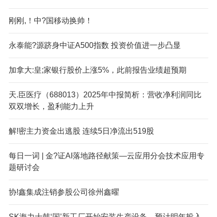
刚刚,！中?国移动换帅！
永泰能?源跻身中证A500指数 投资价值进一步凸显
加拿大:皇;家银行股价上涨5%，此前报告业绩超预期
天.臣医疗（688013）2025年中报简析：营收净利润同比
双双增长，盈利能力上升
解!密主力资金出逃股 连续5日净流出519股
每日一词 | 金?证AI落地路径献策—云应用分会技术应用专
题研讨会
协!鑫集成注销参股公司徐州鑫曜
SK海力士韩‘国’新工厂开始安装生产设备，预计明年投入