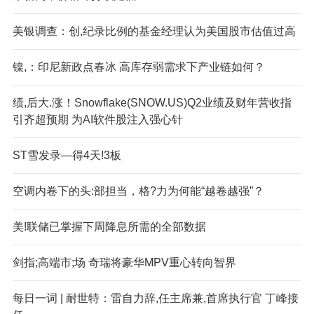
美银调查：创,纪录比例的基金经理认为美国股市估值过高
镍,：印尼新政点春冰 高库存弱需求下产业链如何？
绩,后大.涨！Snowflake(SNOW.US)Q2业绩及财年营收指
引齐超预期 为AI软件股注入强心针
ST雪发录—得4天!3板
空调内卷下的头:部担当，格?力为何能“越卷越强”？
美!联储已掌握下周降息所需的全部数据
剑指;高端市;场 奇瑞将豪华MPV重心转向智界
每日一词 | 耐世特：雷自力辞,任主席兼,首席执行官 丁峰接