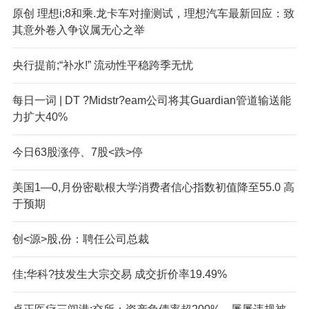
原创 理想i;8和乘.龙卡车对撞测试，理想汽车最新回应：致
其意外卷入争议属无心之举
央行提前;“补水!” 流动性平稳跨季无忧
每日一词 | DT ?Midstr?eam公司将其Guardian管道输送能
力扩大40%
今日63股涨停、7股<跌>停
美国1—0,月份密歇根大学消费者信心指数初值降至55.0 高
于预期
创<源>股,份：聘任公司总裁
佳;华科?技发生大宗交易 成交折价率19.49%