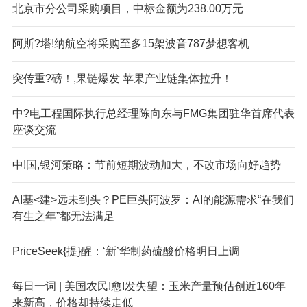
北京市分公司采购项目，中标金额为238.00万元
阿斯?塔!纳航空将采购至多15架波音787梦想客机
突传重?磅！,果链爆发 苹果产业链集体拉升！
中?电工程国际执行总经理陈向东与FMG集团驻华首席代表
座谈交流
中!国,银河策略：节前短期波动加大，不改市场向好趋势
AI基<建>远未到头？PE巨头阿波罗：AI的能源需求“在我们
有生之年”都无法满足
PriceSeek{提}醒：‘新’华制药硫酸价格明日上调
每日一词 | 美国农民!愈!发失望：玉米产量预估创近160年
来新高，价格却持续走低