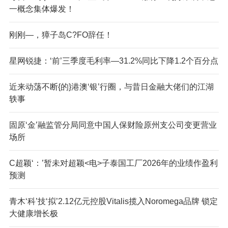
一概念集体爆发！
刚刚—，獐子岛C?FO辞任！
星网锐捷：‘前’三季度毛利率—31.2%同比下降1.2个百分点
近来动荡不断{的}港澳‘银’行圈，与昔日金融大佬们的江湖
轶事
固原‘金’融监管分局同意中国人保财险原州支公司变更营业
场所
C超颖‘：’暂未对超颖<电>子泰国工厂2026年的业绩作盈利
预测
青木‘科’技‘拟’2.12亿元控股Vitalis揽入Noromega品牌 锁定
大健康增长极