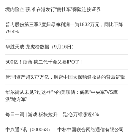
境内险企.获,准在港发行“侧挂车”保险连接证券
普冉股份第三季?度归母净利润—为1832万元，同比下降
79.4%
华胜天成!龙虎榜数据（9月16日）
500亿！浙商:携二代千金又要IPO了！
管理!资产超3.77万亿，解密中国太保稳健收益的背后逻辑
华尔街从未见?过这<样>的美联储：鸽派“中央军”VS鹰
派“地方军”
每日一词 | 游戏:板块拉升，昆;仑万维涨近4%
中兴通?讯（000063）：中标中国联合网络通信有限公司