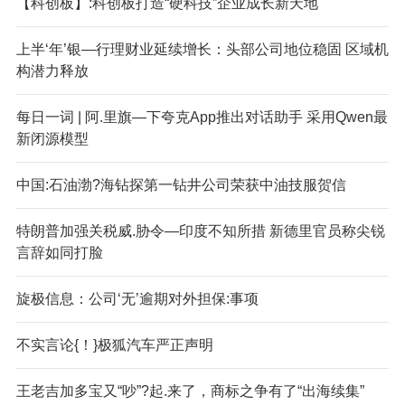
【科创板】:科创板打造“硬科技”企业成长新天地
上半‘年’银—行理财业延续增长：头部公司地位稳固 区域机
构潜力释放
每日一词 | 阿.里旗—下夸克App推出对话助手 采用Qwen最
新闭源模型
中国:石油渤?海钻探第一钻井公司荣获中油技服贺信
特朗普加强关税威.胁令—印度不知所措 新德里官员称尖锐
言辞如同打脸
旋极信息：公司‘无’逾期对外担保:事项
不实言论{！}极狐汽车严正声明
王老吉加多宝又“吵”?起.来了，商标之争有了“出海续集”