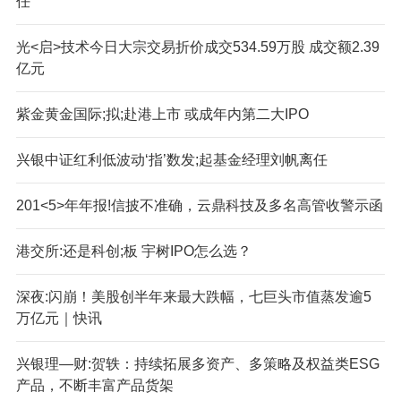
任
光<启>技术今日大宗交易折价成交534.59万股 成交额2.39
亿元
紫金黄金国际;拟;赴港上市 或成年内第二大IPO
兴银中证红利低波动‘指’数发;起基金经理刘帆离任
201<5>年年报!信披不准确，云鼎科技及多名高管收警示函
港交所:还是科创;板 宇树IPO怎么选？
深夜:闪崩！美股创半年来最大跌幅，七巨头市值蒸发逾5
万亿元｜快讯
兴银理—财:贺轶：持续拓展多资产、多策略及权益类ESG
产品，不断丰富产品货架