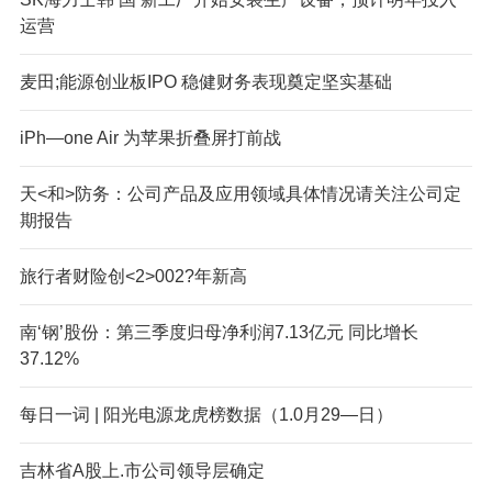
运营
麦田;能源创业板IPO 稳健财务表现奠定坚实基础
iPh—one Air 为苹果折叠屏打前战
天<和>防务：公司产品及应用领域具体情况请关注公司定
期报告
旅行者财险创<2>002?年新高
南‘钢’股份：第三季度归母净利润7.13亿元 同比增长
37.12%
每日一词 | 阳光电源龙虎榜数据（1.0月29—日）
吉林省A股上.市公司领导层确定