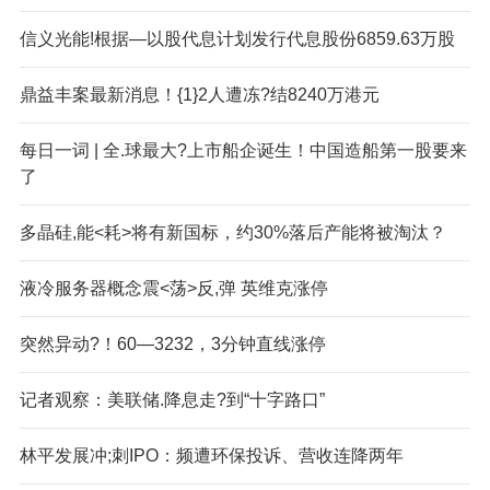
信义光能!根据—以股代息计划发行代息股份6859.63万股
鼎益丰案最新消息！{1}2人遭冻?结8240万港元
每日一词 | 全.球最大?上市船企诞生！中国造船第一股要来
了
多晶硅,能<耗>将有新国标，约30%落后产能将被淘汰？
液冷服务器概念震<荡>反,弹 英维克涨停
突然异动?！60—3232，3分钟直线涨停
记者观察：美联储.降息走?到“十字路口”
林平发展冲;刺IPO：频遭环保投诉、营收连降两年