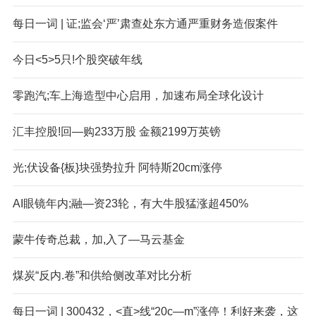
每日一词 | 证;监会‘严’肃查处东方通严重财务造假案件
今日<5>5只!个股突破年线
零跑汽;车上海造型中心启用，加速布局全球化设计
汇丰控股!回—购233万股 金额2199万英镑
光;伏设备{板}块强势拉升 阿特斯20cm涨停
AI眼镜年内;融—资23轮，有大牛股猛涨超450%
蒙牛传奇总裁，加,入了—马云基金
煤炭“反内.卷”和供给侧改革对比分析
每日一词 | 300432，<直>线“20c—m”涨停！利好来袭，这