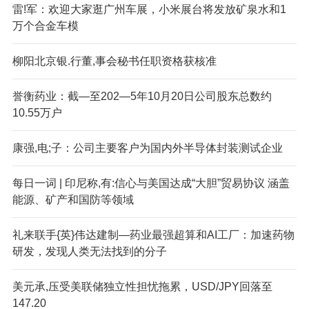
雷!军：欢迎大家逛广州车展，小米展台将发放矿泉水和1
万个合金车模
柳阳北京银.行董,事会秘书任职资格获核准
誉衡药业：截—至202—5年10月20日公司股东总数约
10.55万户
康强,电;子：公司主要客户为国内外半导体封装测试企业
每日一词 | 印尼称,有:信心与美国达成“大胆”贸易协议 涵盖
能源、矿产和国防等领域
礼来联手{英}伟达建制—药业最强超算和AI工厂：加速药物
研发，发现人类无法找到的分子
美元承,压受美联储独立性担忧拖累，USD/JPY回落至
147.20