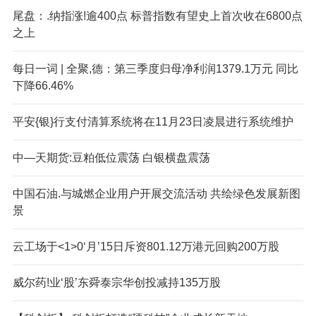
尾盘：.纳指涨!逾400点 标普指数有望史上首次收在6800点
之上
每日一词 | 全聚,德：第三季度归母净利润1379.1万元 同比
下降66.46%
平安{银}行支付清算系统将在11月23日凌晨进行系统维护
中—天期货:豆粕低位震荡 白银横盘震荡
中国石油.与城燃企业用户开展交流活动 共绘绿色发展新图
景
云工场于<1>0‘月’15日斥资801.12万港元回购200万股
威尔药!业‘股’东舜泰宗华创投减持135万股