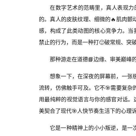
在数字艺术的范畴里，真人表现力的
的。真人的皮肤纹理、细微的🔥肌肉颤
感，构成了此类动图的核心竞争力。当我
禁止的行为，而是一种打🙂破常规、突
那种游走在道德📘边缘、审美巅峰
想象一下，在深夜的屏幕前，一张极
流转，仿佛触手可及。它不🎯需要复杂
用最纯粹的视觉语言与你的感官对话。这
美契合了现代🎯人快节奏生活下的心理
它是一种精神上的小小叛逆，是一次