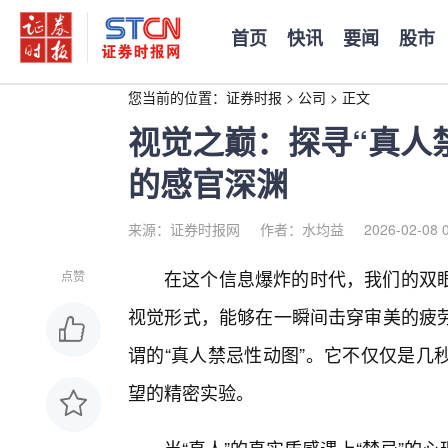
首页
快讯
要闻
股市
您当前的位置：
证券时报
>
公司
>
正文
视觉之巅：探寻“真人
的感官深渊
来源：证券时报网
作者：水均益
2026-02-08 
在这个信息爆炸的时代，我们的双
点赞
视觉形式，能够在一瞬间击穿审美的疲
谓的“真人禁忌性动图”。它不仅仅是几
望的精密实验。