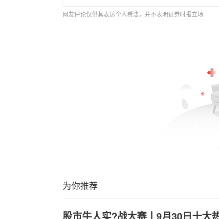
网友评论仅供其表达个人看法，并不表明证券时报立场
为你推荐
股市牛人实?战大赛丨9月30日十大