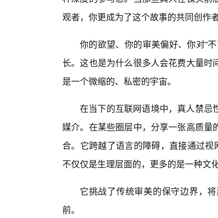
观者，你更成为了这个故事的共同创作
你的欲望、你的审美偏好、你对“不
长。这也是为什么很多人会花费大量时
是一个微缩的、私密的宇宙。
在当下的互联网语境中，真人禁忌
媒介。在某些圈层中，分享一张高质量
合。它跨越了语言的障碍，直接通过视网
不仅仅是生理层面的，更多的是一种文
它挑战了传统审美的保守边界，将
前。