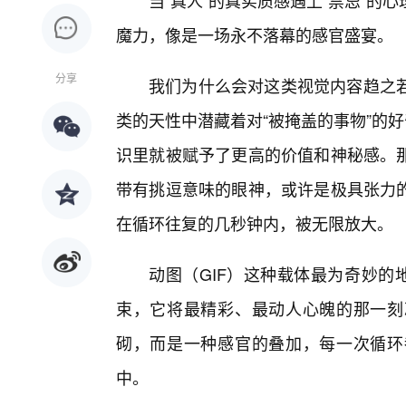
当“真人”的真实质感遇上“禁忌”
魔力，像是一场永不落幕的感官盛宴。
分享
我们为什么会对这类视觉内容趋之
类的天性中潜藏着对“被掩盖的事物”的
识里就被赋予了更高的价值和神秘感。
带有挑逗意味的眼神，或许是极具张力
在循环往复的几秒钟内，被无限放大。
动图（GIF）这种载体最为奇妙的
束，它将最精彩、最动人心魄的那一刻
砌，而是一种感官的叠加，每一次循环
中。