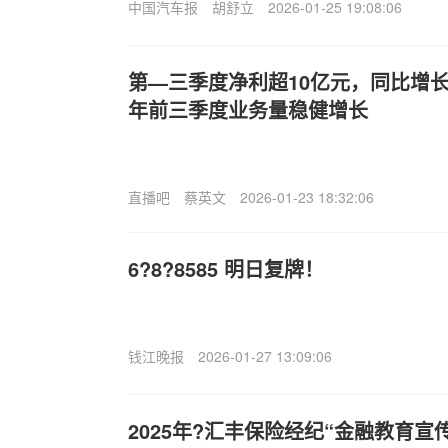
中国汽车报
胡舒立
2026-01-25 19:08:06
第—三季度净利超10亿元，同比增长1
年前三季度业务量稳健增长
直播吧
蔡英文
2026-01-23 18:32:06
6?8?8585 明日复牌！
钱江晚报
2026-01-27 13:09:06
2025年?汇丰保险经纪“金融教育宣